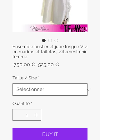
Ensemble bustier et jupe longue Vivi
en madras et taffetas, vêtement chic
femme
Prix
Prix
 750,00 € 
525,00 €
original
promotionnel
Taille / Size
*
Quantité
*
BUY IT