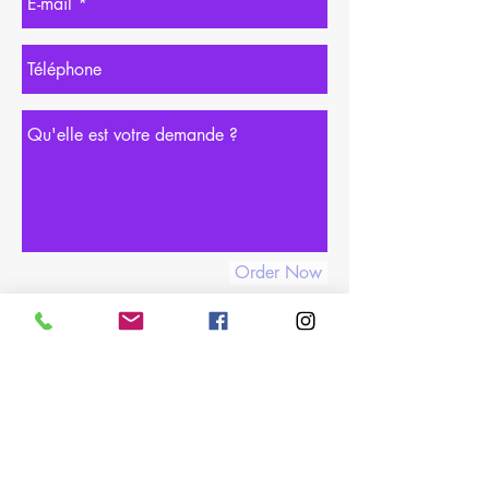
Order Now
06 08 61 88 27
contact@tonyesfashion.com
Qualiopi n°
2101255.1