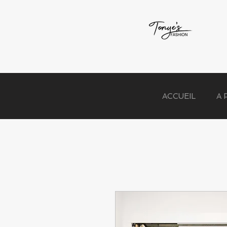
ACCUEIL
A 