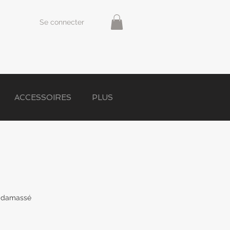
Se connecter
ACCESSOIRES
PLUS
u damassé