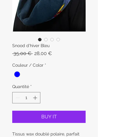
Snood d'hiver Bleu
Prix
Prix
 35,00 € 
28,00 €
original
promotionnel
Couleur / Color
*
Quantité
*
BUY IT
Tissus wax doublé polaire, parfait