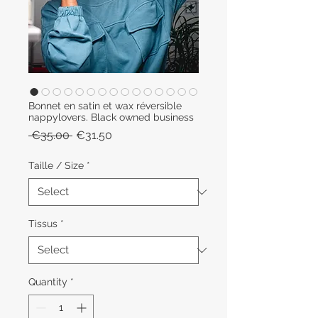
Bonnet en satin et wax réversible
nappylovers. Black owned business
Regular
Sale
 €35.00 
€31.50
Price
Price
Taille / Size
*
Tissus
*
Quantity
*