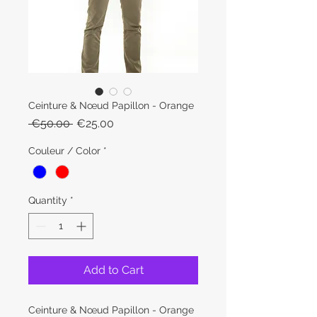
Ceinture & Nœud Papillon - Orange
Regular
Sale
 €50.00 
€25.00
Price
Price
Couleur / Color
*
Quantity
*
Add to Cart
Ceinture & Nœud Papillon - Orange