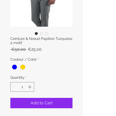
Ceinture & Nœud Papillon Turquoise
à motif
Regular
Sale
 €50.00 
€25.00
Price
Price
Couleur / Color
*
Quantity
*
Add to Cart