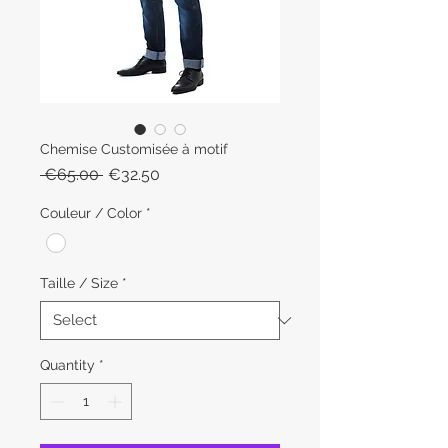
Chemise Customisée à motif
Regular
Sale
 €65.00 
€32.50
Price
Price
Couleur / Color
*
Taille / Size
*
Quantity
*