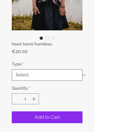
head band/bandeau
Price
€20.00
Type
*
Quantity
*
Add to Cart