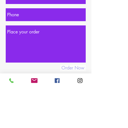
Order Now
06 08 61 88 27
contact@tonyesfashion.com
Qualiopi n°
2101255.1
Catégorie Les Actions de formation