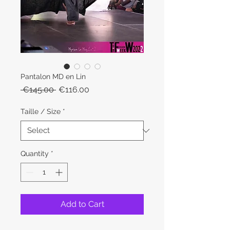
Pantalon MD en Lin
Regular
Sale
 €145.00 
€116.00
Price
Price
Taille / Size
*
Quantity
*
Add to Cart