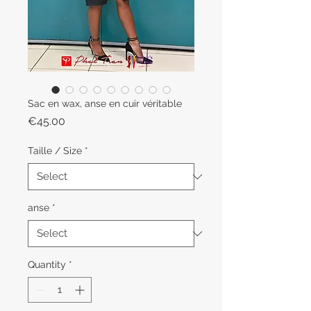
Sac en wax, anse en cuir véritable
Price
€45.00
Taille / Size
*
anse
*
Quantity
*