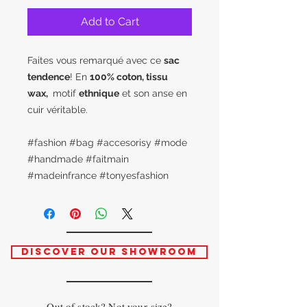
Add to Cart
Faites vous remarqué avec ce
sac
tendence
! En
100% coton, tissu
wax,
motif
ethnique
et son anse en
cuir véritable.
#fashion #bag #accesorisy #mode
#handmade #faitmain
#madeinfrance #tonyesfashion
DISCOVER OUR SHOWROOM
Out of stock? Not your size?