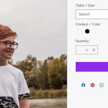
Price
Pr
Taille / Size
*
Select
Couleur / Color
*
Quantity
*