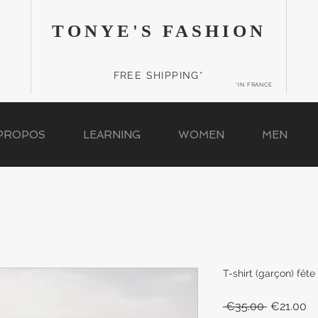
TONYE'S FASHION
FREE SHIPPING*
*IN FRANCE
 PROPOS
LEARNING
WOMEN
MEN
T-shirt (garçon) fêt
Regular
Sa
 €35.00 
€21.00