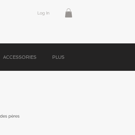
Log In
ACCESSORIES
PLUS
e des pères
le